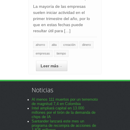
La mayoría de las empresas
suelen iniciar actividad en el
primer trimestre del año, por lo
que en estas fechas puede
resultar útil para […]
ahorro
alta
creación
dinero
empresas
tiempo
Leer más
→
Noticias
Al menos 111 muertos por un terremoto
de magnitud 7,4 en Colombia
Intel ampliará capital en 13.000
millones por el tirón de la demanda de
chips de IA
Santander lanzará este mes un
programa de recompra de acciones de