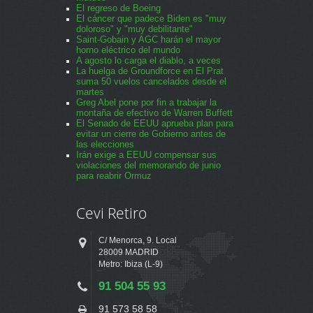
El regreso de Boeing
El cáncer que padece Biden es "muy
doloroso" y "muy debilitante"
Saint-Gobain y AGC harán el mayor
horno eléctrico del mundo
A agosto lo carga el diablo, a veces
La huelga de Groundforce en El Prat
suma 50 vuelos cancelados desde el
martes
Greg Abel pone por fin a trabajar la
montaña de efectivo de Warren Buffett
El Senado de EEUU aprueba plan para
evitar un cierre de Gobierno antes de
las elecciones
Irán exige a EEUU compensar sus
violaciones del memorando de junio
para reabrir Ormuz
Cevi Retiro
C/ Menorca, 9. Local
28009 MADRID
Metro: Ibiza (L-9)
91 504 55 93
91 573 58 58