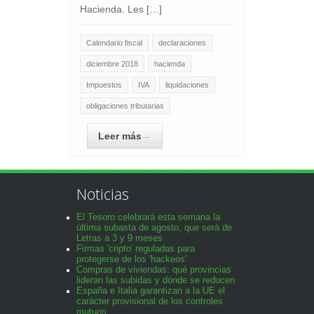
Hacienda. Les […]
Calendario fiscal
declaraciones
diciembre 2018
hacienda
Impuestos
IVA
liquidaciones
obligaciones tributarias
Leer más
→
Noticias
El Tesoro celebrará esta semana la
última subasta de agosto, que será de
Letras a 3 y 9 meses
Firmas 'cripto' reguladas para
protegerse de los 'hackeos'
Compras de viviendas: qué provincias
lideran las subidas y dónde se reducen
España e Italia garantizan a la UE el
carácter provisional de los controles
mutuos