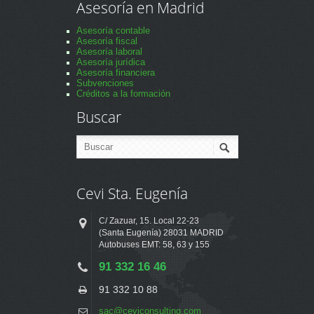
Asesoría en Madrid
Asesoría contable
Asesoría fiscal
Asesoría laboral
Asesoría jurídica
Asesoría financiera
Subvenciones
Créditos a la formación
Buscar
Cevi Sta. Eugenía
C/ Zazuar, 15. Local 22-23
(Santa Eugenía) 28031 MADRID
Autobuses EMT: 58, 63 y 155
91 332 16 46
91 332 10 88
sac@ceviconsulting.com