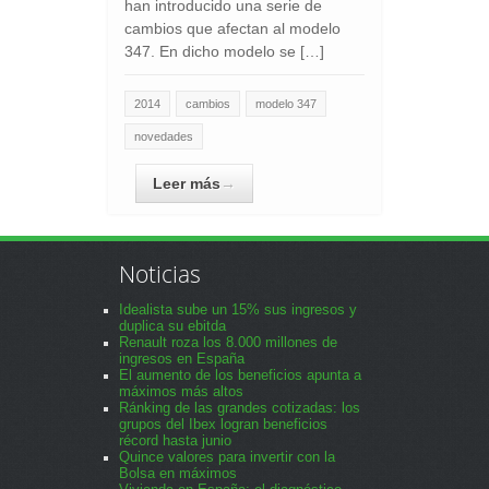
han introducido una serie de
cambios que afectan al modelo
347. En dicho modelo se […]
2014
cambios
modelo 347
novedades
Leer más
→
Noticias
Idealista sube un 15% sus ingresos y
duplica su ebitda
Renault roza los 8.000 millones de
ingresos en España
El aumento de los beneficios apunta a
máximos más altos
Ránking de las grandes cotizadas: los
grupos del Ibex logran beneficios
récord hasta junio
Quince valores para invertir con la
Bolsa en máximos