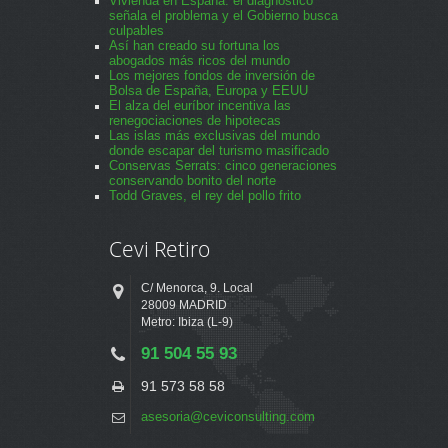
Vivienda en España: el diagnóstico
señala el problema y el Gobierno busca
culpables
Así han creado su fortuna los
abogados más ricos del mundo
Los mejores fondos de inversión de
Bolsa de España, Europa y EEUU
El alza del euríbor incentiva las
renegociaciones de hipotecas
Las islas más exclusivas del mundo
donde escapar del turismo masificado
Conservas Serrats: cinco generaciones
conservando bonito del norte
Todd Graves, el rey del pollo frito
Cevi Retiro
C/ Menorca, 9. Local
28009 MADRID
Metro: Ibiza (L-9)
91 504 55 93
91 573 58 58
asesoria@ceviconsulting.com